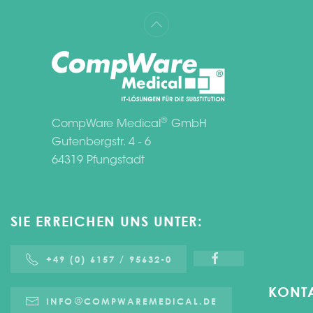
®
CompWare Medical
GmbH
Gutenbergstr. 4 - 6
64319 Pfungstadt
SIE ERREICHEN UNS UNTER:
+49 (0) 6157 / 95632-0
KONT
INFO
COMPWAREMEDICAL.DE