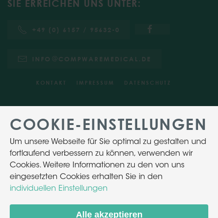
SIE ERREICHEN UNS UNTER:
+49 (0) 6157 / 95632-0
INFO
COMPWAREMEDICAL.DE
KONTAKT
IMPRESSUM
DATENSCHUTZ
COOKIE-EINSTELLUNGEN
Um unsere Webseite für Sie optimal zu gestalten und
fortlaufend verbessern zu können, verwenden wir
Cookies. Weitere Informationen zu den von uns
eingesetzten Cookies erhalten Sie in den
individuellen Einstellungen
Alle akzeptieren