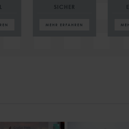
L
SICHER
REN
MEHR ERFAHREN
ME