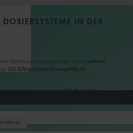
DOSIERSYSTEME IN DER
lierten Methadon Dosiersystemen heute
weltweit
über
250 EDV-gestützte Dosiergeräte für
es
Unternehmen
mit derzeit
35 Mitarbeitern
.
®
rgeräte sowie der umfangreichen MeDoSys
Software
NIERT ES