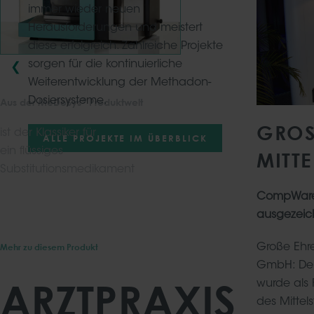
immer wieder neuen
Herausforderungen und meistert
diese erfolgreich. Zahlreiche Projekte
sorgen für die kontinuierliche
❮
Weiterentwicklung der Methadon-
®
Dosiersysteme.
Aus der MeDoSys
Produktwelt
GROSS
ist der Klassiker für
ALLE PROJEKTE IM ÜBERBLICK
ein flüssiges
ITTE
Substitutionsmedikament
CompWare M
®
MeDoSys
ausgezeic
professional
Mehr zu diesem Produkt
Große Ehr
GmbH: Der
ARZTPRAXIS
wurde als 
des Mittel