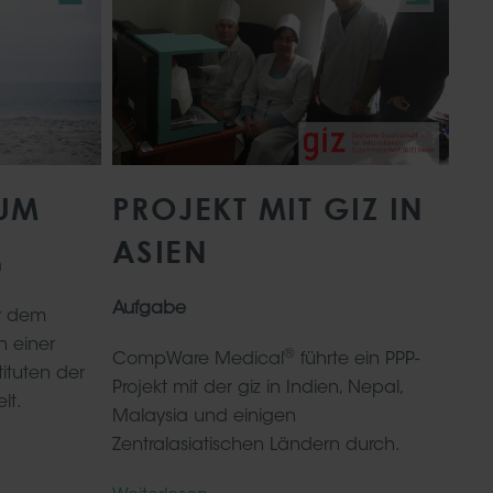
TUM
PROJEKT MIT GIZ IN
ASIEN
n
Aufgabe
er dem
n einer
®
CompWare Medical
führte ein PPP-
tituten der
Projekt mit der giz in Indien, Nepal,
lt.
Malaysia und einigen
Zentralasiatischen Ländern durch.