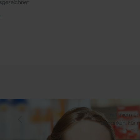
sgezeichnet
n
Arzt, Ambu
Ich möchte
ausdrücklich für
völlig “geräusc
angenehme Zu
mit Ihrem U
bedanken. Für mi
mehr vorstellba
Ihre Technik 