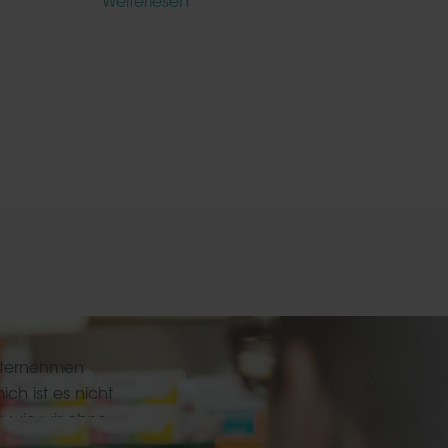
Weiterlesen
lanz Kiel
 mich aber
 die inzwischen
hlose” und sehr
sammenarbeit
nternehmen
ch ist es nicht
r, wie wir ohne
und ohne Ihre