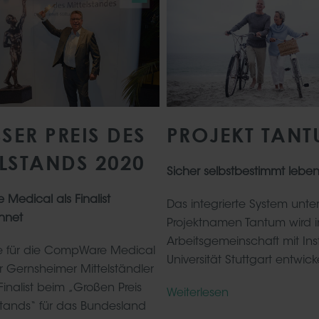
ER PREIS DES M
PROJEKT TAN
LSTANDS 2020
Sicher selbstbestimmt lebe
edical als Finalist
Das integrierte System unt
hnet
Projektnamen Tantum wird i
Arbeitsgemeinschaft mit Ins
e für die CompWare Medical
Universität Stuttgart entwicke
 Gernsheimer Mittelständler
Finalist beim „Großen Preis
Weiterlesen
stands“ für das Bundesland