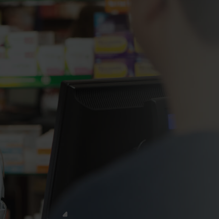
-Software die
serer Patienten
 könnten.