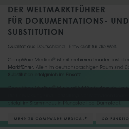
DER WELTMARKTFÜHRER
FÜR DOKUMENTATIONS- UND 
SUBSTITUTION
Qualität aus Deutschland - Entwickelt für die Welt.
®
CompWare Medical
ist mit mehreren hundert instal
Marktführer
.
Allein im deutschsprachigen Raum sind 
Substitution erfolgreich im Einsatz
.
®
CompWare Medical
ist ein
mittelständisches
deutsch
Die
Entwicklung und Herstellung der Methadon-Dosie
erfolgt im Stammhaus in Pfungstadt bei Darmstadt.
®
MEHR ZU COMPWARE MEDICAL
SO FUNKTIO